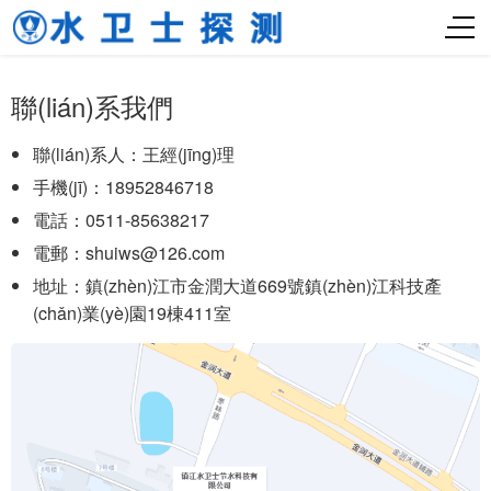
聯(lián)系我們
聯(lián)系人：王經(jīng)理
手機(jī)：18952846718
電話：0511-85638217
電郵：shuiws@126.com
地址：鎮(zhèn)江市金潤大道669號鎮(zhèn)江科技產
(chǎn)業(yè)園19棟411室