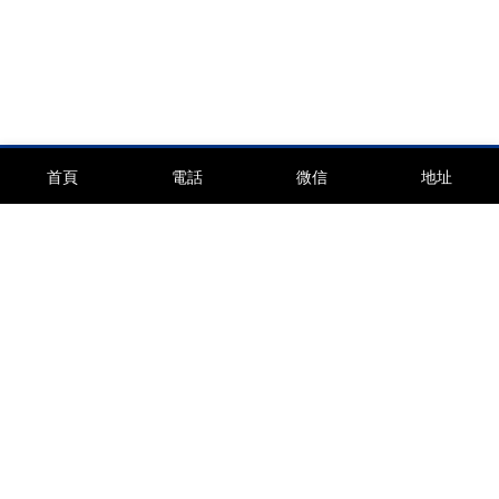
首頁
電話
微信
地址
水衛(wèi)士科技專注地下管線探測服務(wù)，主要為各企事業(yè)單
位提供電纜故障檢測、管線定位探測等服務(wù)。本公司擁有成熟的
電纜故障探測、管線定位探測等物探技術(shù)，配備有先進(jìn)的電
纜故障探測儀、管線探測儀、電子測漏儀等探測設(shè)備。
聯(lián)系我們
售前咨詢：189-5284-6718